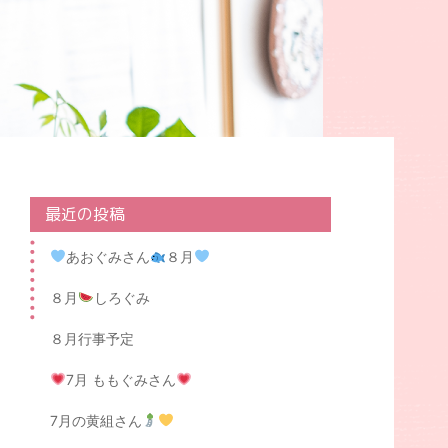
最近の投稿
あおぐみさん
８月
８月
しろぐみ
８月行事予定
7月 ももぐみさん
7月の黄組さん