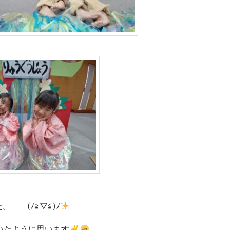
 (ﾉ≧▽≦)ﾉ
いたように思います✌