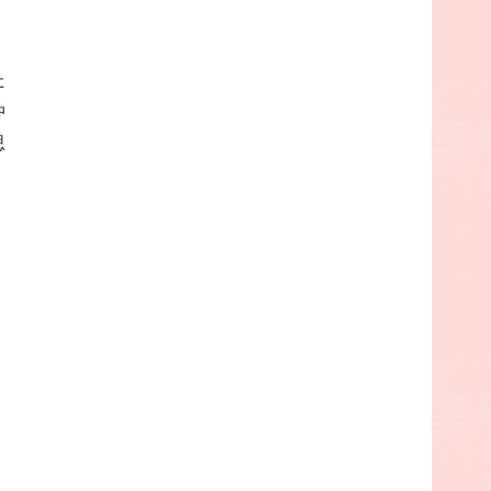
た
仲
思