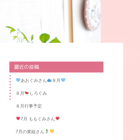
最近の投稿
あおぐみさん
８月
８月
しろぐみ
８月行事予定
7月 ももぐみさん
7月の黄組さん