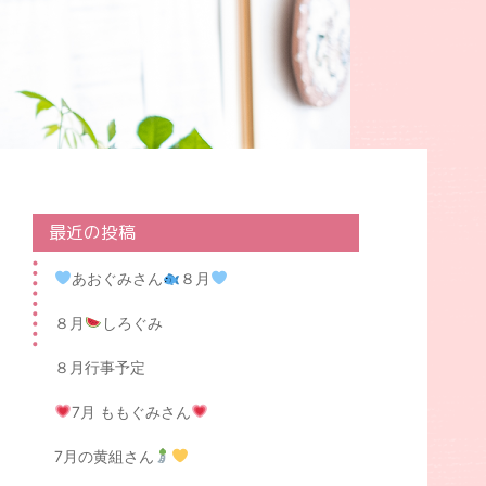
最近の投稿
あおぐみさん
８月
８月
しろぐみ
８月行事予定
7月 ももぐみさん
7月の黄組さん