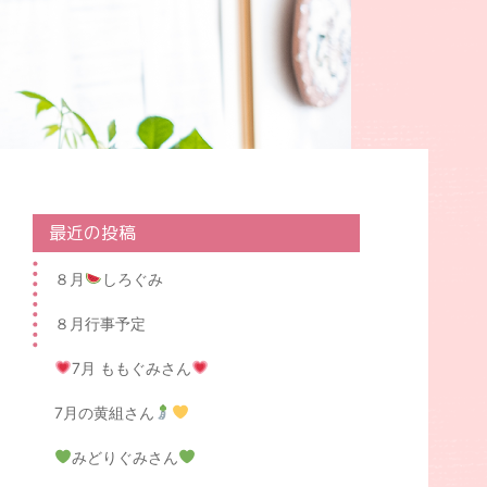
最近の投稿
８月
しろぐみ
８月行事予定
7月 ももぐみさん
7月の黄組さん
みどりぐみさん