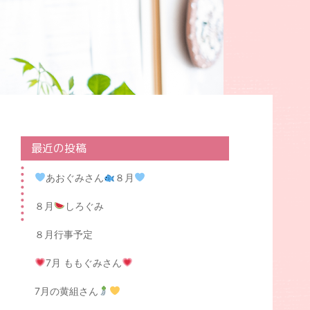
最近の投稿
あおぐみさん
８月
８月
しろぐみ
８月行事予定
7月 ももぐみさん
7月の黄組さん