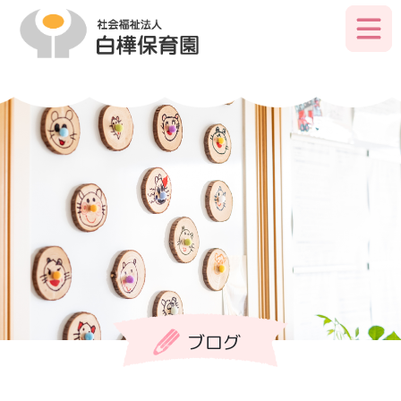
Skip
to
primary
content
ブログ