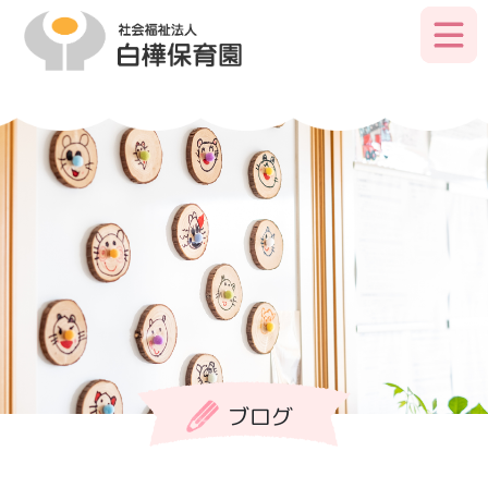
Skip
to
primary
content
ブログ