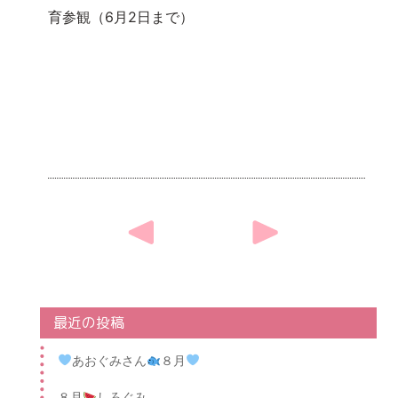
育参観（6月2日まで）
Post
navigation
最近の投稿
あおぐみさん
８月
８月
しろぐみ