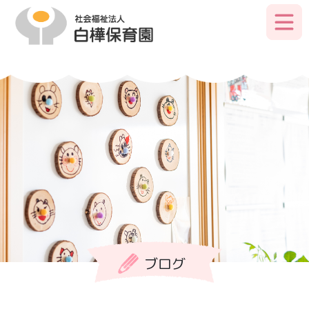
Skip
to
primary
content
ブログ