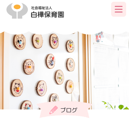
Skip
to
primary
content
ブログ