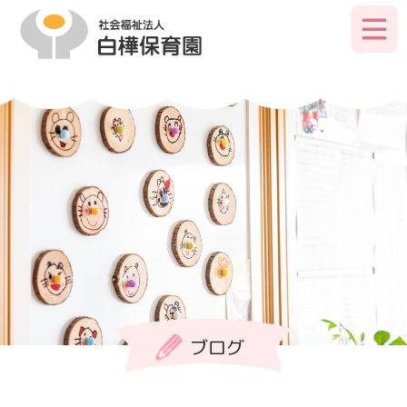
Skip
to
primary
content
ブログ