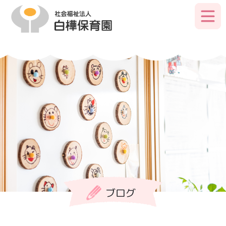
Skip
to
primary
content
ブログ