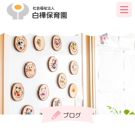
Skip
to
primary
content
ブログ