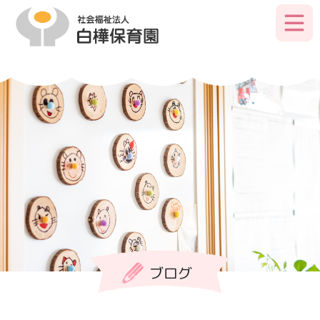
Skip
to
primary
content
ブログ