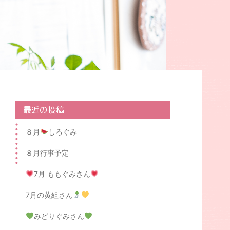
最近の投稿
８月
しろぐみ
８月行事予定
7月 ももぐみさん
7月の黄組さん
みどりぐみさん