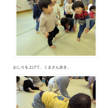
おしりを上げて、くまさん歩き。