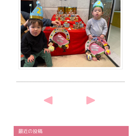
Post
navigation
最近の投稿