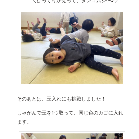
＼ひっくりかえって、ダンゴムシ〜♪／
そのあとは、玉入れにも挑戦しました！
しゃがんで玉を1つ取って、同じ色のカゴに入れ
ます。