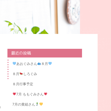
最近の投稿
あおぐみさん
８月
８月
しろぐみ
８月行事予定
7月 ももぐみさん
7月の黄組さん
り