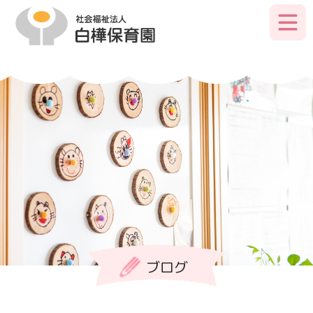
Skip
to
primary
content
ブログ