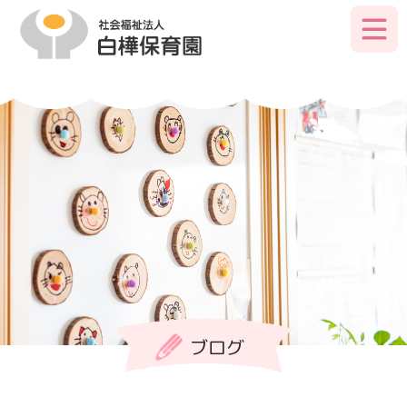
Skip
to
primary
content
ブログ