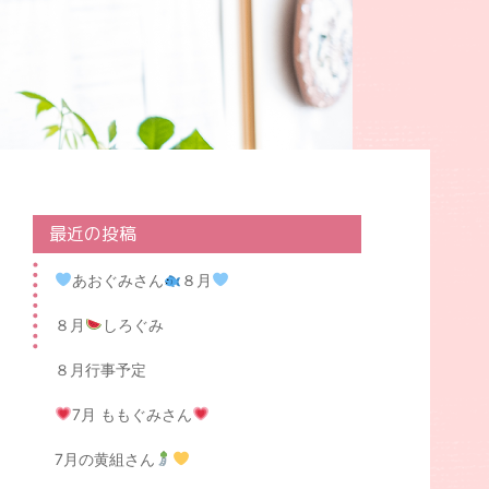
最近の投稿
あおぐみさん
８月
８月
しろぐみ
８月行事予定
7月 ももぐみさん
7月の黄組さん