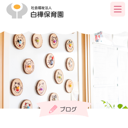
Skip
to
primary
content
ブログ