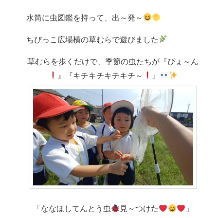
水筒に虫図鑑を持って、出～発～
ちびっこ広場横の草むらで遊びました
草むらを歩くだけで、季節の虫たちが『ぴょ～ん
』『キチキチキチキチ～
』
「ななほしてんとう虫
見～つけた
」