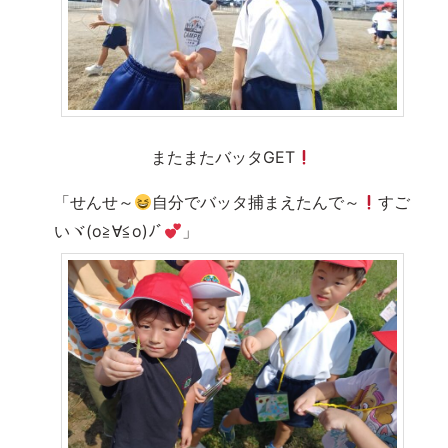
またまたバッタGET
「せんせ～
自分でバッタ捕まえたんで～
すご
いヾ(o≧∀≦o)ﾉﾞ
」