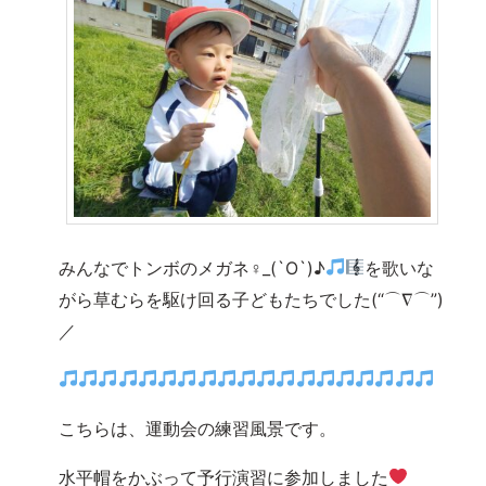
みんなでトンボのメガネ♀_(`O`)♪
を歌いな
がら草むらを駆け回る子どもたちでした(“⌒∇⌒”)
／
こちらは、運動会の練習風景です。
水平帽をかぶって予行演習に参加しました