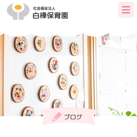
Skip
to
primary
content
ブログ