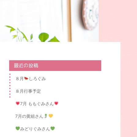
最近の投稿
８月
しろぐみ
８月行事予定
7月 ももぐみさん
7月の黄組さん
みどりぐみさん