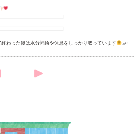
て終わった後は水分補給や休息をしっかり取っています
𓈒𓂂𓏸