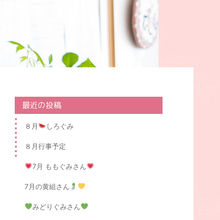
最近の投稿
８月
しろぐみ
８月行事予定
7月 ももぐみさん
7月の黄組さん
みどりぐみさん